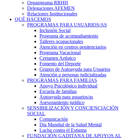
Organigrama RRHH
Delegaciones AFEMEN
Relaciones Institucionales
QUÉ HACEMOS
PROGRAMAS PARA USUARIOS/AS
Inclusión Social
Programa de acompañamiento
Talleres ocupacionales
Atención en centros penitenciarios
Programa Vacacional
Certamen Artístico
Fomento del Deporte
Grupos de Autoayuda para Usuarios
Atención a personas judicializadas
PROGRAMAS PARA FAMILIAS
Apoyo Psicológico individual
Escuela de familias
Autoayuda para usuarios/as
Asesoramiento jurídico
SENSIBILIZACIÓN Y CONCIENCIACIÓN
SOCIAL
Comunicación
Día Mundial de la Salud Mental
Lucha contra el Estigma
FUNDACIÓN GADITANA DE APOYOS AL