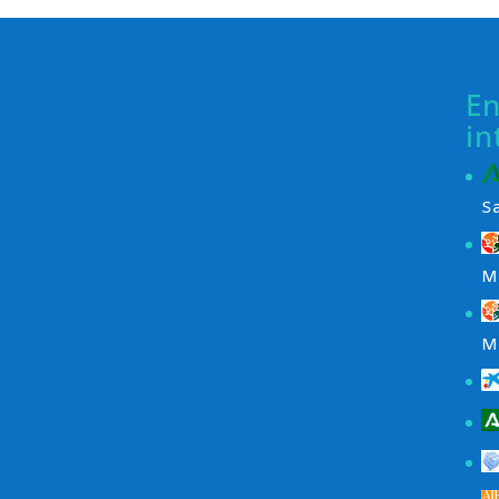
En
in
S
M
M