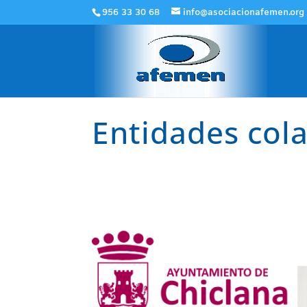
956 33 30 68
info@asociacionafemen.org
Entidades col