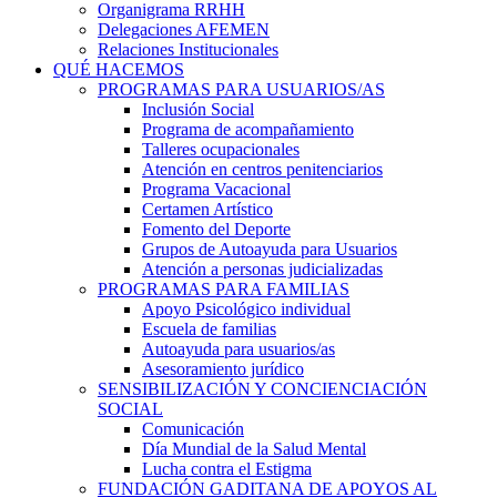
Organigrama RRHH
Delegaciones AFEMEN
Relaciones Institucionales
QUÉ HACEMOS
PROGRAMAS PARA USUARIOS/AS
Inclusión Social
Programa de acompañamiento
Talleres ocupacionales
Atención en centros penitenciarios
Programa Vacacional
Certamen Artístico
Fomento del Deporte
Grupos de Autoayuda para Usuarios
Atención a personas judicializadas
PROGRAMAS PARA FAMILIAS
Apoyo Psicológico individual
Escuela de familias
Autoayuda para usuarios/as
Asesoramiento jurídico
SENSIBILIZACIÓN Y CONCIENCIACIÓN
SOCIAL
Comunicación
Día Mundial de la Salud Mental
Lucha contra el Estigma
FUNDACIÓN GADITANA DE APOYOS AL