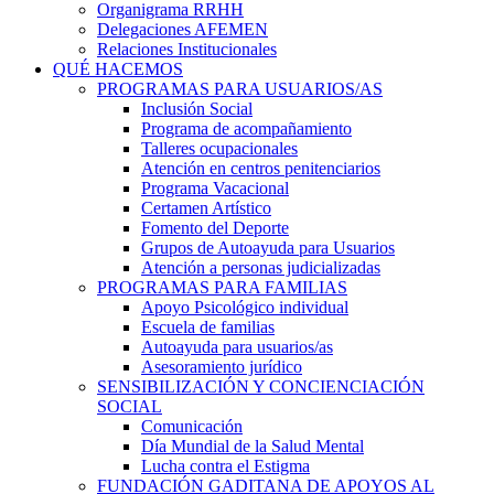
Organigrama RRHH
Delegaciones AFEMEN
Relaciones Institucionales
QUÉ HACEMOS
PROGRAMAS PARA USUARIOS/AS
Inclusión Social
Programa de acompañamiento
Talleres ocupacionales
Atención en centros penitenciarios
Programa Vacacional
Certamen Artístico
Fomento del Deporte
Grupos de Autoayuda para Usuarios
Atención a personas judicializadas
PROGRAMAS PARA FAMILIAS
Apoyo Psicológico individual
Escuela de familias
Autoayuda para usuarios/as
Asesoramiento jurídico
SENSIBILIZACIÓN Y CONCIENCIACIÓN
SOCIAL
Comunicación
Día Mundial de la Salud Mental
Lucha contra el Estigma
FUNDACIÓN GADITANA DE APOYOS AL