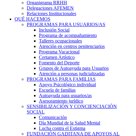
Organigrama RRHH
Delegaciones AFEMEN
Relaciones Institucionales
QUÉ HACEMOS
PROGRAMAS PARA USUARIOS/AS
Inclusión Social
Programa de acompañamiento
Talleres ocupacionales
Atención en centros penitenciarios
Programa Vacacional
Certamen Artístico
Fomento del Deporte
Grupos de Autoayuda para Usuarios
Atención a personas judicializadas
PROGRAMAS PARA FAMILIAS
Apoyo Psicológico individual
Escuela de familias
Autoayuda para usuarios/as
Asesoramiento jurídico
SENSIBILIZACIÓN Y CONCIENCIACIÓN
SOCIAL
Comunicación
Día Mundial de la Salud Mental
Lucha contra el Estigma
FUNDACIÓN GADITANA DE APOYOS AL