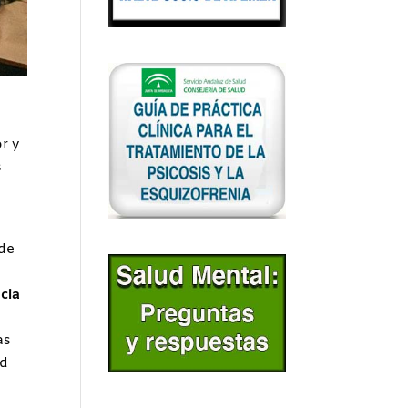
r y
s
de
cia
as
ud