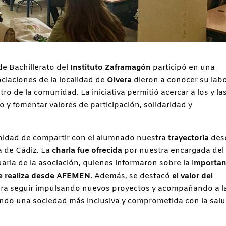
de Bachillerato del
Instituto Zaframagón
participó en una
ociaciones de la localidad de
Olvera
dieron a conocer su labo
 de la comunidad. La iniciativa permitió acercar a los y la
io y fomentar valores de participación, solidaridad y
nidad de compartir con el alumnado nuestra
trayectoria
des
a de Cádiz. La
charla fue ofrecida
por nuestra encargada del
uaria de la asociación, quienes informaron sobre la i
mportan
 se realiza desde AFEMEN
. Además, se destacó
el valor del
a seguir impulsando nuevos proyectos y acompañando a l
ando una sociedad más inclusiva y comprometida con la sal