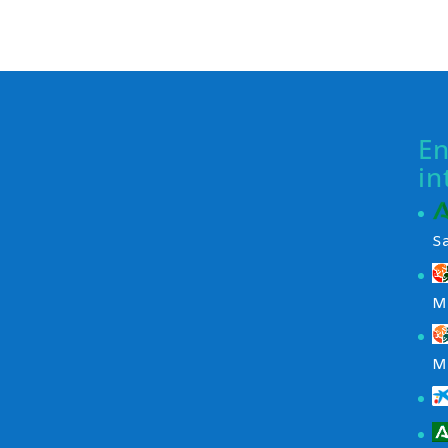
En
in
S
M
M