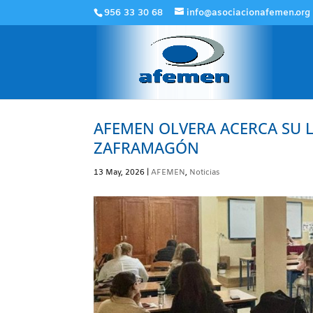
956 33 30 68
info@asociacionafemen.org
AFEMEN OLVERA ACERCA SU 
ZAFRAMAGÓN
13 May, 2026
|
AFEMEN
,
Noticias