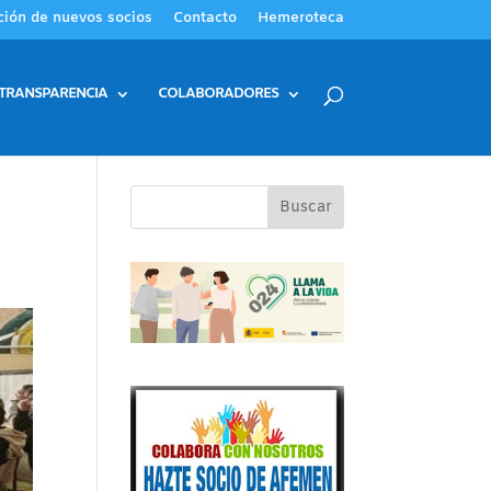
ción de nuevos socios
Contacto
Hemeroteca
TRANSPARENCIA
COLABORADORES