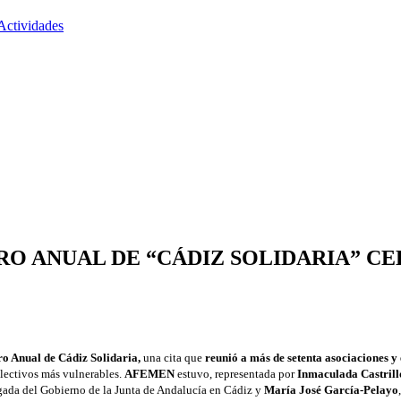
Actividades
RO ANUAL DE “CÁDIZ SOLIDARIA” C
o Anual de Cádiz Solidaria,
una cita que
reunió a más de setenta asociaciones y 
olectivos más vulnerables.
AFEMEN
estuvo, representada por
Inmaculada Castrill
egada del Gobierno de la Junta de Andalucía en Cádiz y
María José García-Pelayo