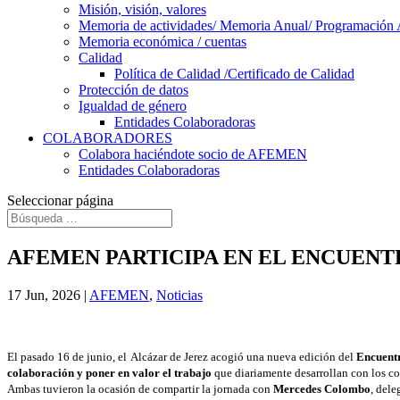
Misión, visión, valores
Memoria de actividades/ Memoria Anual/ Programación 
Memoria económica / cuentas
Calidad
Política de Calidad /Certificado de Calidad
Protección de datos
Igualdad de género
Entidades Colaboradoras
COLABORADORES
Colabora haciéndote socio de AFEMEN
Entidades Colaboradoras
Seleccionar página
AFEMEN PARTICIPA EN EL ENCUENT
17 Jun, 2026
|
AFEMEN
,
Noticias
El pasado 16 de junio, el
Alcázar de Jerez acogió una nueva edición del
Encuentr
colaboración y poner en valor el trabajo
que diariamente desarrollan con los c
Ambas tuvieron la ocasión de compartir la jornada con
Mercedes Colombo
, del