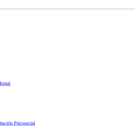
Mental
tación Psicosocial