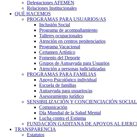
Delegaciones AFEMEN
Relaciones Institucionales
QUÉ HACEMOS
PROGRAMAS PARA USUARIOS/AS
Inclusión Social
Programa de acompañamiento
Talleres ocupacionales
Atención en centros penitenciarios
Programa Vacacional
Certamen Artístico
Fomento del Deporte
Grupos de Autoayuda para Usuarios
Atención a personas judicializadas
PROGRAMAS PARA FAMILIAS
Apoyo Psicológico individual
Escuela de familias
Autoayuda para usuarios/as
Asesoramiento jurídico
SENSIBILIZACIÓN Y CONCIENCIACIÓN SOCIAL
Comunicación
Día Mundial de la Salud Mental
Lucha contra el Estigma
FUNDACIÓN GADITANA DE APOYOS AL EJERCI
TRANSPARENCIA
Estatutos