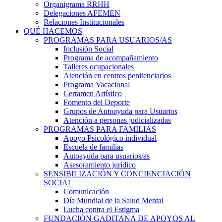
Organigrama RRHH
Delegaciones AFEMEN
Relaciones Institucionales
QUÉ HACEMOS
PROGRAMAS PARA USUARIOS/AS
Inclusión Social
Programa de acompañamiento
Talleres ocupacionales
Atención en centros penitenciarios
Programa Vacacional
Certamen Artístico
Fomento del Deporte
Grupos de Autoayuda para Usuarios
Atención a personas judicializadas
PROGRAMAS PARA FAMILIAS
Apoyo Psicológico individual
Escuela de familias
Autoayuda para usuarios/as
Asesoramiento jurídico
SENSIBILIZACIÓN Y CONCIENCIACIÓN
SOCIAL
Comunicación
Día Mundial de la Salud Mental
Lucha contra el Estigma
FUNDACIÓN GADITANA DE APOYOS AL