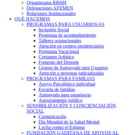
Organigrama RRHH
Delegaciones AFEMEN
Relaciones Institucionales
QUÉ HACEMOS
PROGRAMAS PARA USUARIOS/AS
Inclusión Social
Programa de acompañamiento
Talleres ocupacionales
Atención en centros penitenciarios
Programa Vacacional
Certamen Artístico
Fomento del Deporte
Grupos de Autoayuda para Usuarios
Atención a personas judicializadas
PROGRAMAS PARA FAMILIAS
Apoyo Psicológico individual
Escuela de familias
Autoayuda para usuarios/as
Asesoramiento jurídico
SENSIBILIZACIÓN Y CONCIENCIACIÓN
SOCIAL
Comunicación
Día Mundial de la Salud Mental
Lucha contra el Estigma
FUNDACIÓN GADITANA DE APOYOS AL