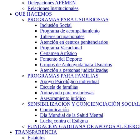
Delegaciones AFEMEN
Relaciones Institucionales
QUÉ HACEMOS
PROGRAMAS PARA USUARIOS/AS
Inclusión Social
Programa de acompañamiento
Talleres ocupacionales
Atención en centros penitenciarios
Programa Vacacional
Certamen Artístico
Fomento del Deporte
Grupos de Autoayuda para Usuarios
Atención a personas judicializadas
PROGRAMAS PARA FAMILIAS
Apoyo Psicológico individual
Escuela de familias
Autoayuda para usuarios/as
Asesoramiento jurídico
SENSIBILIZACIÓN Y CONCIENCIACIÓN SOCIAL
Comunicación
Día Mundial de la Salud Mental
Lucha contra el Estigma
FUNDACIÓN GADITANA DE APOYOS AL EJERCI
TRANSPARENCIA
Estatutos