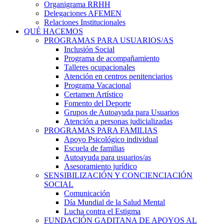
Organigrama RRHH
Delegaciones AFEMEN
Relaciones Institucionales
QUÉ HACEMOS
PROGRAMAS PARA USUARIOS/AS
Inclusión Social
Programa de acompañamiento
Talleres ocupacionales
Atención en centros penitenciarios
Programa Vacacional
Certamen Artístico
Fomento del Deporte
Grupos de Autoayuda para Usuarios
Atención a personas judicializadas
PROGRAMAS PARA FAMILIAS
Apoyo Psicológico individual
Escuela de familias
Autoayuda para usuarios/as
Asesoramiento jurídico
SENSIBILIZACIÓN Y CONCIENCIACIÓN
SOCIAL
Comunicación
Día Mundial de la Salud Mental
Lucha contra el Estigma
FUNDACIÓN GADITANA DE APOYOS AL