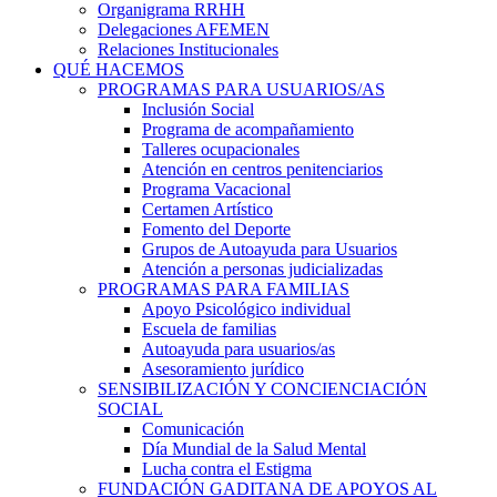
Organigrama RRHH
Delegaciones AFEMEN
Relaciones Institucionales
QUÉ HACEMOS
PROGRAMAS PARA USUARIOS/AS
Inclusión Social
Programa de acompañamiento
Talleres ocupacionales
Atención en centros penitenciarios
Programa Vacacional
Certamen Artístico
Fomento del Deporte
Grupos de Autoayuda para Usuarios
Atención a personas judicializadas
PROGRAMAS PARA FAMILIAS
Apoyo Psicológico individual
Escuela de familias
Autoayuda para usuarios/as
Asesoramiento jurídico
SENSIBILIZACIÓN Y CONCIENCIACIÓN
SOCIAL
Comunicación
Día Mundial de la Salud Mental
Lucha contra el Estigma
FUNDACIÓN GADITANA DE APOYOS AL