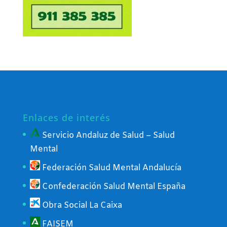
Enlaces de interés
Servicio Andaluz de Salud – Salud
Mental
Federación Salud Mental Andalucía
Confederación Salud Mental España
Obra Social La Caixa
FAISEM