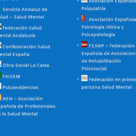
Asociación Española
Psiquiatría
Servicio Andaluz de
alud – Salud Mental
Asociación Española
Psicología clínica y
Federación Salud
Psicopatología
ental Andalucía
FEARP – Federación
Confederación Salud
Española de Asociacion
ental España
de Rehabilitación
Obra Social La Caixa
Psicosocial
FAISEM
Federación en prime
persona Salud Mental
Psicoevidencias
AEN – Asociación
pañola de Profesionales
 la Salud Mental