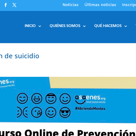
Noticias
Últimas noticias
Inscrip
INICIO
QUIÉNES SOMOS
QUÉ HACEMOS
 de suicidio