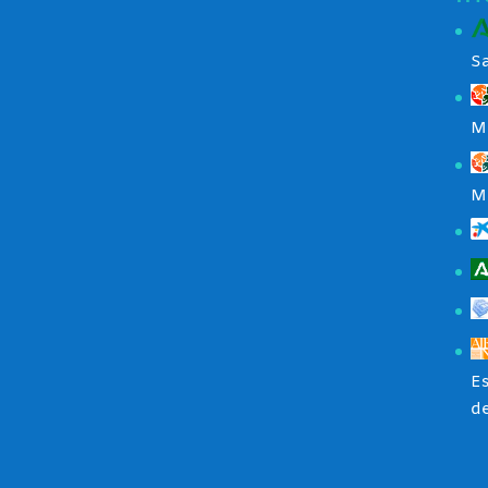
S
M
M
Es
de