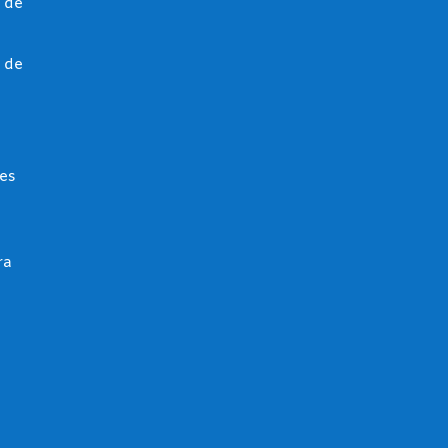
 de
 de
es
ra