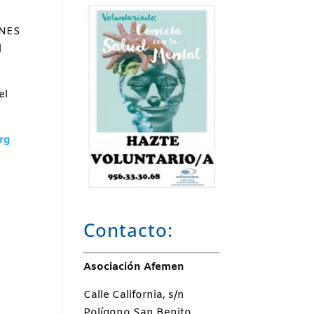
ENES
l
el
rg
Contacto:
Asociación Afemen
Calle California, s/n
Polígono San Benito