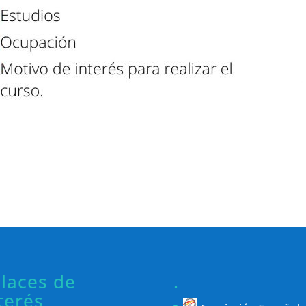
laces de
.
terés