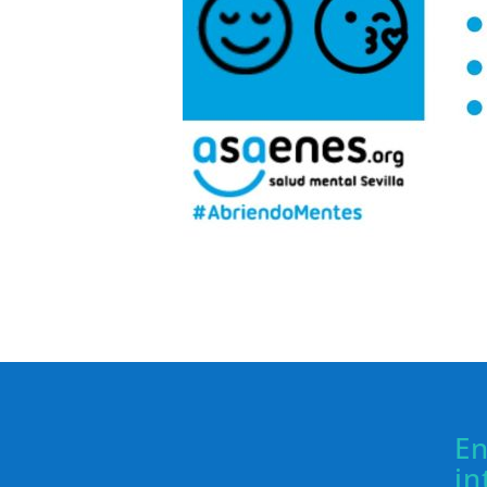
En
in