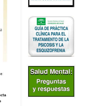
ne
ecta
s