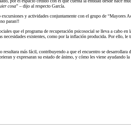
, por el espacio cedido con el que cuenta la entidad desde hace mucho
uier cosa
” – dijo al respecto García.
ndo excursiones y actividades conjuntamente con el grupo de “Mayores Act
 no paran!!
iales que el programa de recuperación psicosocial se lleva a cabo en la
r las necesidades existentes, como por la inflación producida. Por ello, l
esultara más fácil, contribuyendo a que el encuentro se desarrollara
brieran y expresaran su estado de ánimo, y cómo les viene ayudando la 