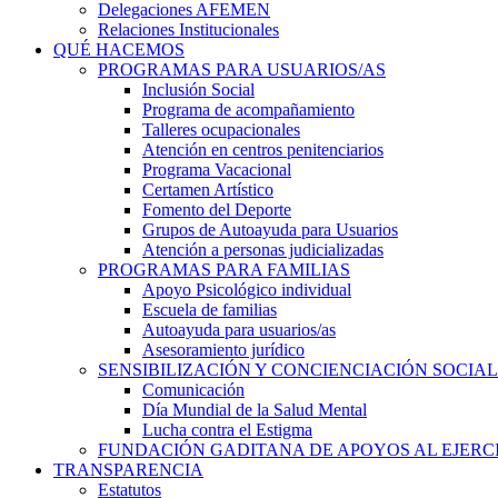
Delegaciones AFEMEN
Relaciones Institucionales
QUÉ HACEMOS
PROGRAMAS PARA USUARIOS/AS
Inclusión Social
Programa de acompañamiento
Talleres ocupacionales
Atención en centros penitenciarios
Programa Vacacional
Certamen Artístico
Fomento del Deporte
Grupos de Autoayuda para Usuarios
Atención a personas judicializadas
PROGRAMAS PARA FAMILIAS
Apoyo Psicológico individual
Escuela de familias
Autoayuda para usuarios/as
Asesoramiento jurídico
SENSIBILIZACIÓN Y CONCIENCIACIÓN SOCIAL
Comunicación
Día Mundial de la Salud Mental
Lucha contra el Estigma
FUNDACIÓN GADITANA DE APOYOS AL EJERCI
TRANSPARENCIA
Estatutos