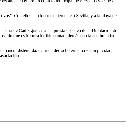
s años, en el propio edificio municipal de Servicios Sociales.
ivos”. Con ellos han ido recientemente a Sevilla, y a la playa de
 sierra de Cádiz gracias a la apuesta decisiva de la Diputación de
e trasladó que es imprescindible contar además con la colaboración
 de manera distendida. Carmen derrochó empatía y complicidad,
asociación.