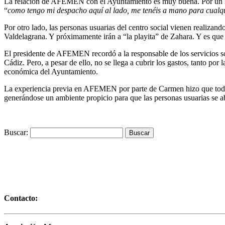
La relación de AFEMEN con el Ayuntamiento es muy buena. Por un lado
“
como tengo mi despacho aquí al lado, me tenéis a mano para cualq
Por otro lado, las personas usuarias del centro social vienen realiza
Valdelagrana. Y próximamente irán a “la playita” de Zahara. Y es que
El presidente de AFEMEN recordó a la responsable de los servicios soc
Cádiz. Pero, a pesar de ello, no se llega a cubrir los gastos, tanto po
económica del Ayuntamiento.
La experiencia previa en AFEMEN por parte de Carmen hizo que todo r
generándose un ambiente propicio para que las personas usuarias se a
Buscar:
Contacto: