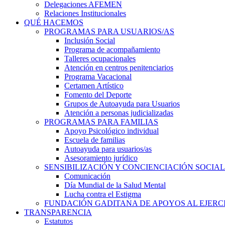
Delegaciones AFEMEN
Relaciones Institucionales
QUÉ HACEMOS
PROGRAMAS PARA USUARIOS/AS
Inclusión Social
Programa de acompañamiento
Talleres ocupacionales
Atención en centros penitenciarios
Programa Vacacional
Certamen Artístico
Fomento del Deporte
Grupos de Autoayuda para Usuarios
Atención a personas judicializadas
PROGRAMAS PARA FAMILIAS
Apoyo Psicológico individual
Escuela de familias
Autoayuda para usuarios/as
Asesoramiento jurídico
SENSIBILIZACIÓN Y CONCIENCIACIÓN SOCIAL
Comunicación
Día Mundial de la Salud Mental
Lucha contra el Estigma
FUNDACIÓN GADITANA DE APOYOS AL EJERCI
TRANSPARENCIA
Estatutos