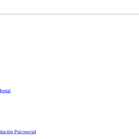
Mental
tación Psicosocial