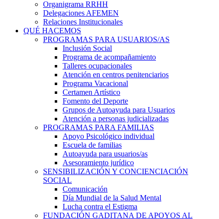
Organigrama RRHH
Delegaciones AFEMEN
Relaciones Institucionales
QUÉ HACEMOS
PROGRAMAS PARA USUARIOS/AS
Inclusión Social
Programa de acompañamiento
Talleres ocupacionales
Atención en centros penitenciarios
Programa Vacacional
Certamen Artístico
Fomento del Deporte
Grupos de Autoayuda para Usuarios
Atención a personas judicializadas
PROGRAMAS PARA FAMILIAS
Apoyo Psicológico individual
Escuela de familias
Autoayuda para usuarios/as
Asesoramiento jurídico
SENSIBILIZACIÓN Y CONCIENCIACIÓN
SOCIAL
Comunicación
Día Mundial de la Salud Mental
Lucha contra el Estigma
FUNDACIÓN GADITANA DE APOYOS AL