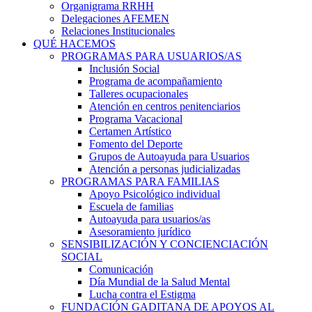
Organigrama RRHH
Delegaciones AFEMEN
Relaciones Institucionales
QUÉ HACEMOS
PROGRAMAS PARA USUARIOS/AS
Inclusión Social
Programa de acompañamiento
Talleres ocupacionales
Atención en centros penitenciarios
Programa Vacacional
Certamen Artístico
Fomento del Deporte
Grupos de Autoayuda para Usuarios
Atención a personas judicializadas
PROGRAMAS PARA FAMILIAS
Apoyo Psicológico individual
Escuela de familias
Autoayuda para usuarios/as
Asesoramiento jurídico
SENSIBILIZACIÓN Y CONCIENCIACIÓN
SOCIAL
Comunicación
Día Mundial de la Salud Mental
Lucha contra el Estigma
FUNDACIÓN GADITANA DE APOYOS AL