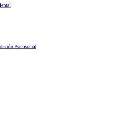
Mental
tación Psicosocial