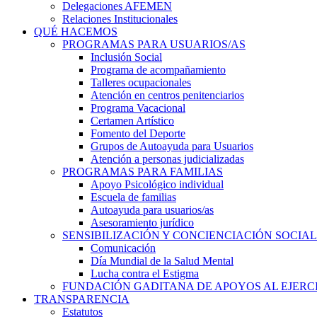
Delegaciones AFEMEN
Relaciones Institucionales
QUÉ HACEMOS
PROGRAMAS PARA USUARIOS/AS
Inclusión Social
Programa de acompañamiento
Talleres ocupacionales
Atención en centros penitenciarios
Programa Vacacional
Certamen Artístico
Fomento del Deporte
Grupos de Autoayuda para Usuarios
Atención a personas judicializadas
PROGRAMAS PARA FAMILIAS
Apoyo Psicológico individual
Escuela de familias
Autoayuda para usuarios/as
Asesoramiento jurídico
SENSIBILIZACIÓN Y CONCIENCIACIÓN SOCIAL
Comunicación
Día Mundial de la Salud Mental
Lucha contra el Estigma
FUNDACIÓN GADITANA DE APOYOS AL EJERCI
TRANSPARENCIA
Estatutos