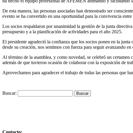
ha hecho el equipo profesional de AFEMEN animando y facilitando la a
De esta manera, las personas asociadas han demostrado ser conscientes d
evento se ha convertido en una oportunidad para la convivencia entre
Los socios respaldaron por unanimidad la gestión de la junta directiv
presupuesto y a la planificación de actividades para el año 2025.
El presidente agradeció la confianza que los socios ponen en la junta
desde su creación, nos sentimos con fuerza para seguir avanzando en e
Al término de la asamblea, y como novedad, se celebró un certamen co
además de que tuvieron ocasión de colaborar con la exposición de traba
Aprovechamos para agradecer el trabajo de todas las personas que h
Buscar:
Contacto: