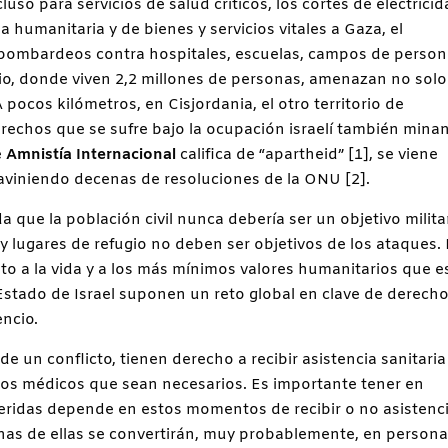
ncluso para servicios de salud críticos, los cortes de electricid
 humanitaria y de bienes y servicios vitales a Gaza, el
bombardeos contra hospitales, escuelas, campos de perso
torio, donde viven 2,2 millones de personas, amenazan no solo
A pocos kilómetros, en Cisjordania, el otro territorio de
erechos que se sufre bajo la ocupación israelí también minan
e
Amnistía Internacional
califica de “apartheid” [1], se viene
aviniendo decenas de resoluciones de la ONU [2].
ue la población civil nunca debería ser un objetivo militar
s y lugares de refugio no deben ser objetivos de los ataques.
to a la vida y a los más mínimos valores humanitarios que e
Estado de Israel suponen un reto global en clave de derech
ncio.
de un conflicto, tienen derecho a recibir asistencia sanitaria
tos médicos que sean necesarios. Es importante tener en
eridas depende en estos momentos de recibir o no asistenc
has de ellas se convertirán, muy probablemente, en person