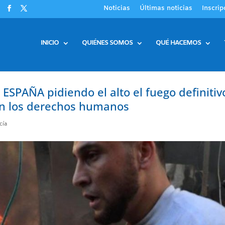
Noticias
Últimas noticias
Inscrip
INICIO
QUIÉNES SOMOS
QUÉ HACEMOS
PAÑA pidiendo el alto el fuego definitiv
en los derechos humanos
cía