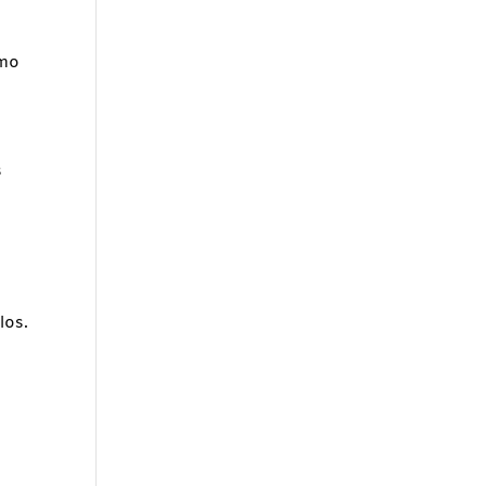
omo
s
los.