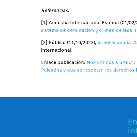
Referencias:
[1] Amnistía Internacional España (01/02/
sistema de dominación y crimen de lesa
[2] Público (11/10/2023),
Israel acumula 7
internacional.
Enlace publicación:
Nos unimos a SALUD M
Palestina y que se respeten los derecho
En
in