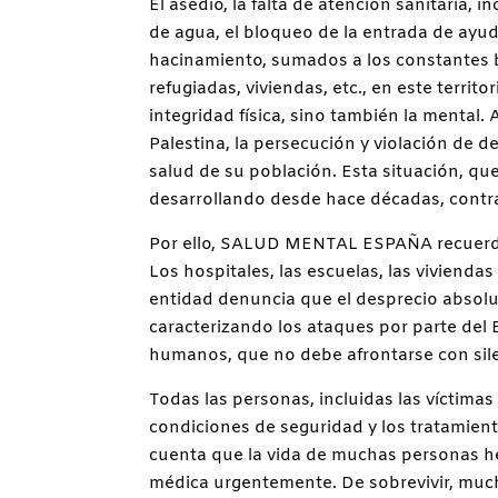
El asedio, la falta de atención sanitaria, i
de agua, el bloqueo de la entrada de ayuda
hacinamiento, sumados a los constantes 
refugiadas, viviendas, etc., en este terri
integridad física, sino también la mental. 
Palestina, la persecución y violación de d
salud de su población. Esta situación, qu
desarrollando desde hace décadas, contr
Por ello, SALUD MENTAL ESPAÑA recuerda q
Los hospitales, las escuelas, las vivienda
entidad denuncia que el desprecio absolu
caracterizando los ataques por parte del 
humanos, que no debe afrontarse con sile
Todas las personas, incluidas las víctimas 
condiciones de seguridad y los tratamien
cuenta que la vida de muchas personas h
médica urgentemente. De sobrevivir, muc