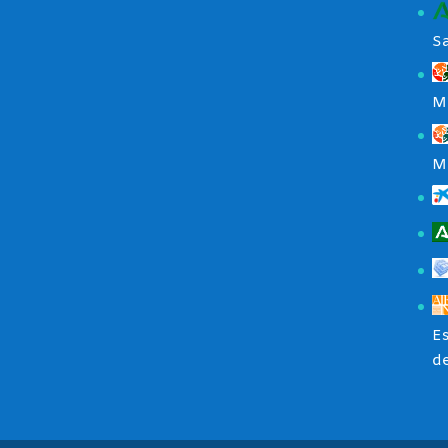
S
M
M
Es
de