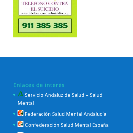
Enlaces de interés
Servicio Andaluz de Salud – Salud
Mental
Federación Salud Mental Andalucía
Confederación Salud Mental España