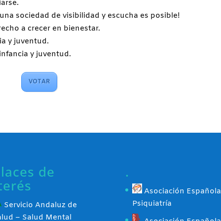
iarse.
 una sociedad de visibilidad y escucha es posible!
erecho a crecer en bienestar.
a y juventud.
nfancia y juventud.
VOTAR
laces de
.
terés
Asociación Española
Psiquiatría
Servicio Andaluz de
alud – Salud Mental