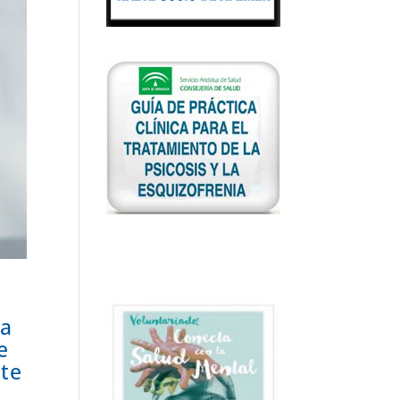
ma
e
ste