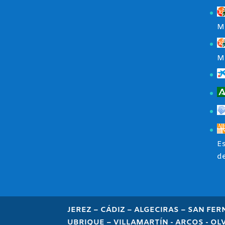
M
M
Es
de
JEREZ – CÁDIZ – ALGECIRAS – SAN FE
UBRIQUE – VILLAMARTÍN - ARCOS - OL