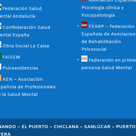
Asociación Española
Psicología clínica y
Federación Salud
Psicopatología
ental Andalucía
FEARP – Federación
Confederación Salud
Española de Asociacion
ental España
de Rehabilitación
Obra Social La Caixa
Psicosocial
FAISEM
Federación en prime
persona Salud Mental
Psicoevidencias
AEN – Asociación
pañola de Profesionales
 la Salud Mental
RNANDO – EL PUERTO – CHICLANA – SANLÚCAR – PUERTO 
VERA