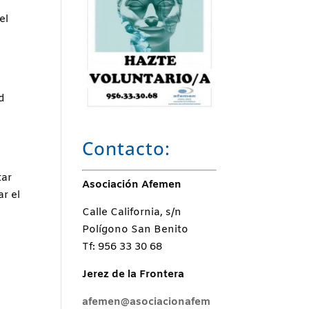
el
d
Contacto:
tar
Asociación Afemen
r el
Calle California, s/n
Polígono San Benito
Tf: 956 33 30 68
Jerez de la Frontera
afemen@asociacionafem