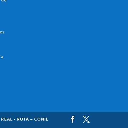
 de
es
ra
REAL - ROTA – CONIL