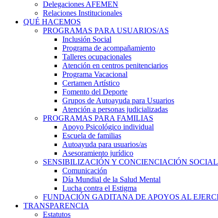
Delegaciones AFEMEN
Relaciones Institucionales
QUÉ HACEMOS
PROGRAMAS PARA USUARIOS/AS
Inclusión Social
Programa de acompañamiento
Talleres ocupacionales
Atención en centros penitenciarios
Programa Vacacional
Certamen Artístico
Fomento del Deporte
Grupos de Autoayuda para Usuarios
Atención a personas judicializadas
PROGRAMAS PARA FAMILIAS
Apoyo Psicológico individual
Escuela de familias
Autoayuda para usuarios/as
Asesoramiento jurídico
SENSIBILIZACIÓN Y CONCIENCIACIÓN SOCIAL
Comunicación
Día Mundial de la Salud Mental
Lucha contra el Estigma
FUNDACIÓN GADITANA DE APOYOS AL EJERCI
TRANSPARENCIA
Estatutos