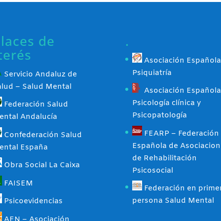
laces de
.
terés
Asociación Española
Psiquiatría
Servicio Andaluz de
alud – Salud Mental
Asociación Española
Psicología clínica y
Federación Salud
Psicopatología
ental Andalucía
FEARP – Federación
Confederación Salud
Española de Asociacion
ental España
de Rehabilitación
Obra Social La Caixa
Psicosocial
FAISEM
Federación en prime
persona Salud Mental
Psicoevidencias
AEN – Asociación