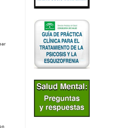
par
con