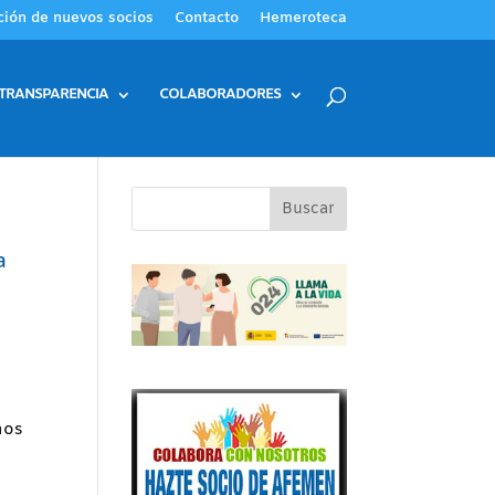
ción de nuevos socios
Contacto
Hemeroteca
TRANSPARENCIA
COLABORADORES
a
N
nos