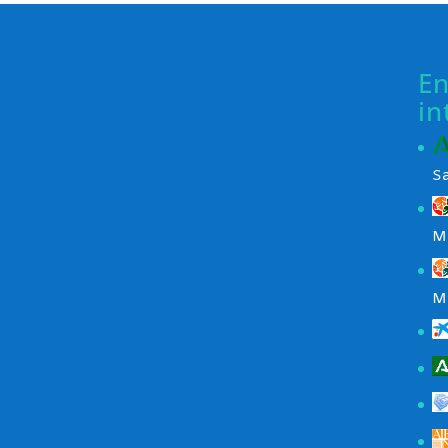
En
in
S
M
M