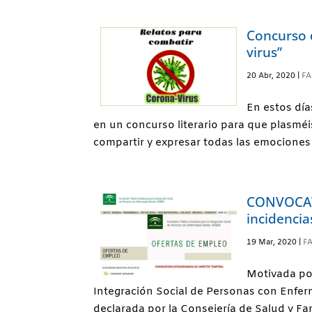
Concurso d
virus”
20 Abr, 2020
|
FA
En estos dí
en un concurso literario para que plasmé
compartir y expresar todas las emociones 
CONVOCAT
incidencia
19 Mar, 2020
|
F
Motivada po
Integración Social de Personas con Enfer
declarada por la Consejería de Salud y 